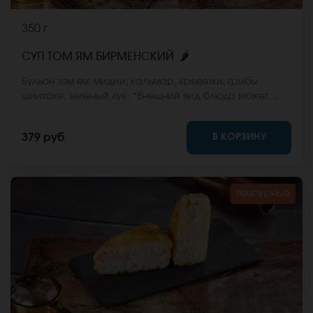
350 г
🌶
СУП ТОМ ЯМ БИРМЕНСКИЙ
Бульон том ям, мидии, кальмар, креветки, грибы
шиитаке, зеленый лук. *Внешний вид блюда может
отличаться от фото на сайте.
В КОРЗИНУ
379 руб
темпурные