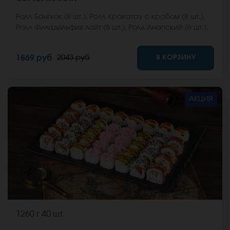
Ролл Бангкок (8 шт.), Ролл Кракатау с крабом (8 шт.),
Ролл Филадельфия лайт (8 шт.), Ролл Анапский (8 шт.),
Ролл Анапский с беконом (8 шт.), Ролл Кентукки хот (8
шт.), Ролл Макарена (8 шт.). *Не забудьте заказать
В КОРЗИНУ
1869 руб
2043 руб
имбирь, васаби и соевый соус. Они не входят в
стоимость заказа. *Внешний вид блюда может
отличаться от фото на сайте.
АКЦИЯ
1260 г
40 шт.