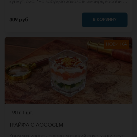
кунжут, рис. *Не забудьте заказать имбирь, васаби и
соевый соус. Они не входят в стоимость заказа.
*Внешний вид блюда может отличаться от фото на
В КОРЗИНУ
309 руб
сайте.
НОВИНКА
190 г
1 шт.
ТРАЙФЛ С ЛОСОСЕМ
Крем чиз, лосось, огурец, японский соус, унаги соус,