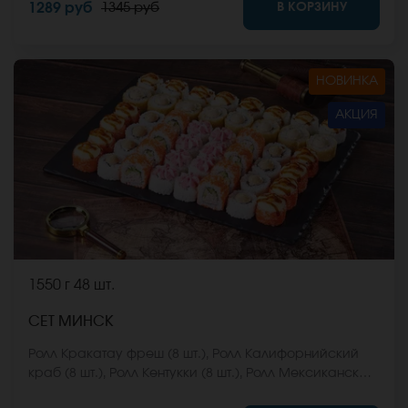
В КОРЗИНУ
1289 руб
1345 руб
Они не входят в стоимость заказа. *Внешний вид
блюда может отличаться от фото на сайте.
НОВИНКА
АКЦИЯ
1550 г
48 шт.
СЕТ МИНСК
Ролл Кракатау фреш (8 шт.), Ролл Калифорнийский
краб (8 шт.), Ролл Кентукки (8 шт.), Ролл Мексиканская
цыпа (8 шт.), Ролл Египетская курица (8 шт.), Ролл