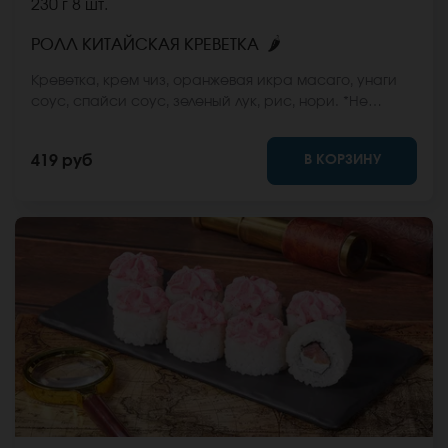
230 г
8 шт.
🌶
РОЛЛ КИТАЙСКАЯ КРЕВЕТКА
Креветка, крем чиз, оранжевая икра масаго, унаги
соус, спайси соус, зеленый лук, рис, нори. *Не
забудьте заказать имбирь, васаби и соевый соус.
Они не входят в стоимость заказа. *Внешний вид
В КОРЗИНУ
419 руб
блюда может отличаться от фото на сайте.