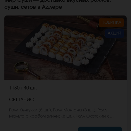
Мир Суши — доставка вкусных роллов,
суши, сетов в Адлере
НОВИНКА
АКЦИЯ
1180 г
40 шт.
СЕТ ТУНИС
Ролл Кентукки (8 шт.), Ролл Монтана (8 шт.), Ролл
Мальта с крабом (мини) (8 шт.), Ролл Охотский с
креветкой (8 шт.), Ролл Египетская курица (8 шт.) *Не
забудьте заказать имбирь, васаби и соевый соус.