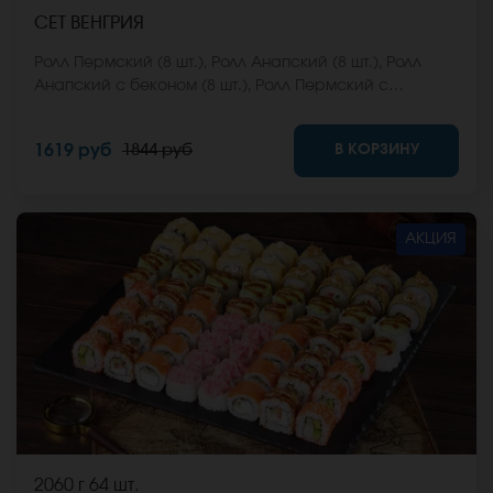
СЕТ ВЕНГРИЯ
Ролл Пермский (8 шт.), Ролл Анапский (8 шт.), Ролл
Анапский с беконом (8 шт.), Ролл Пермский с
беконом (8 шт.), Ролл Калифорнийский фреш (8 шт.),
Ролл Ижевский (8 шт.). *Не забудьте заказать имбирь,
В КОРЗИНУ
1619 руб
1844 руб
васаби и соевый соус. Они не входят в стоимость
заказа. *Внешний вид блюда может отличаться от
фото на сайте.
АКЦИЯ
2060 г
64 шт.