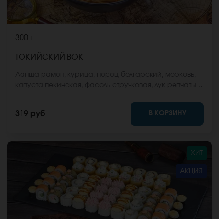
300 г
ТОКИЙСКИЙ ВОК
Лапша рамен, курица, перец болгарский, морковь,
капуста пекинская, фасоль стручковая, лук репчатый,
соус вок, кунжут. *Внешний вид блюда может
отличаться от фото на сайте.
В КОРЗИНУ
319 руб
ХИТ
АКЦИЯ