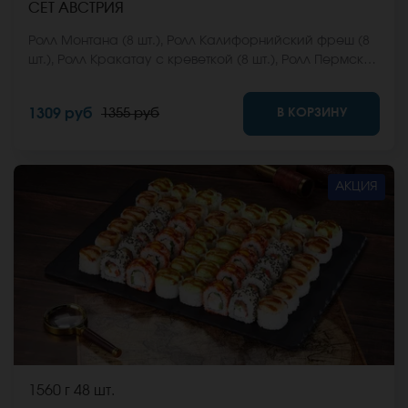
СЕТ АВСТРИЯ
Ролл Монтана (8 шт.), Ролл Калифорнийский фреш (8
шт.), Ролл Кракатау с креветкой (8 шт.), Ролл Пермский
(8 шт.), Ролл Анапский (8 шт.). *Не забудьте заказать
имбирь, васаби и соевый соус. Они не входят в
В КОРЗИНУ
1309 руб
1355 руб
стоимость заказа. *Внешний вид блюда может
отличаться от фото на сайте.
АКЦИЯ
1560 г
48 шт.