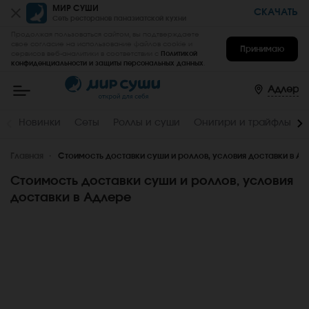
МИР СУШИ
СКАЧАТЬ
Сеть ресторанов паназиатской кухни
Продолжая пользоваться сайтом, вы подтверждаете
свое согласие на использование файлов cookie и
Принимаю
сервисов веб-аналитики в соответствии с
Политикой
конфиденциальности и защиты персональных данных
.
Мир
Суши
-
Адлер
заказать
вкусные
роллы,
Новинки
Сеты
Роллы и суши
Онигири и трайфлы
суши,
сеты
на
Главная
дом
Стоимость доставки суши и роллов, условия доставки в А
и
в
Стоимость доставки суши и роллов, условия
офис
в
доставки в Адлере
Адлере