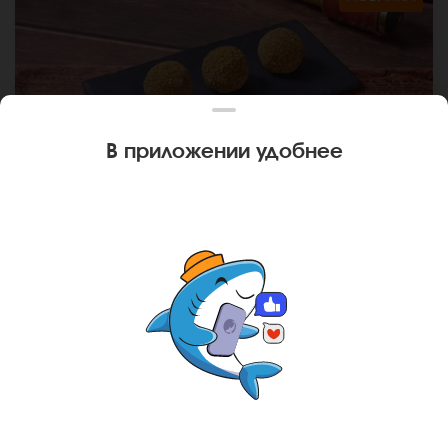
В приложении удобнее
75 г
МУРАШИ ИЗЮМ
Фирменный десерт. *Внешний вид блюда может
отличаться от фото на сайте.
Ваш город
Адлер
?
В КОРЗИНУ
249 руб
НЕТ, ДРУГОЙ
ДА, СПАСИБО