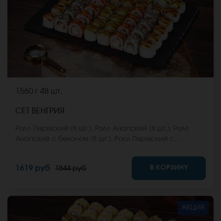
1560 г
48 шт.
СЕТ ВЕНГРИЯ
Ролл Пермский (8 шт.), Ролл Анапский (8 шт.), Ролл
Анапский с беконом (8 шт.), Ролл Пермский с
беконом (8 шт.), Ролл Калифорнийский фреш (8 шт.),
Ролл Ижевский (8 шт.). *Не забудьте заказать имбирь,
В КОРЗИНУ
1619 руб
1844 руб
васаби и соевый соус. Они не входят в стоимость
заказа. *Внешний вид блюда может отличаться от
фото на сайте.
АКЦИЯ