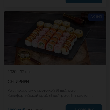
стоимость заказа. *Внешний вид блюда может
отличаться от фото на сайте.
АКЦИЯ
1030 г
32 шт.
СЕТ ИРИРИ
Ролл Кракатау с креветкой (8 шт.), ролл
Калифорнийский краб (8 шт.), ролл Египетская
курица (8 шт.), ролл Кентукки хот (8 шт.) *Не забудьте
заказать имбирь, васаби и соевый соус. Они не
В КОРЗИНУ