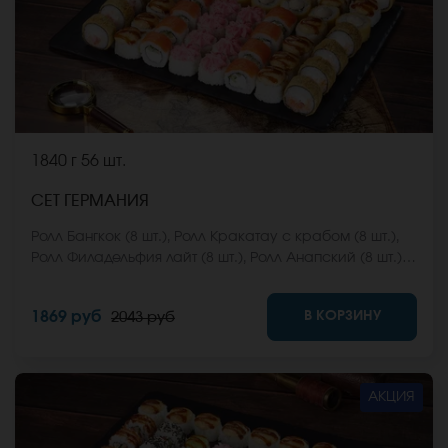
1840 г
56 шт.
СЕТ ГЕРМАНИЯ
Ролл Бангкок (8 шт.), Ролл Кракатау с крабом (8 шт.),
Ролл Филадельфия лайт (8 шт.), Ролл Анапский (8 шт.),
Ролл Анапский с беконом (8 шт.), Ролл Кентукки хот (8
шт.), Ролл Макарена (8 шт.). *Не забудьте заказать
В КОРЗИНУ
1869 руб
2043 руб
имбирь, васаби и соевый соус. Они не входят в
стоимость заказа. *Внешний вид блюда может
отличаться от фото на сайте.
АКЦИЯ