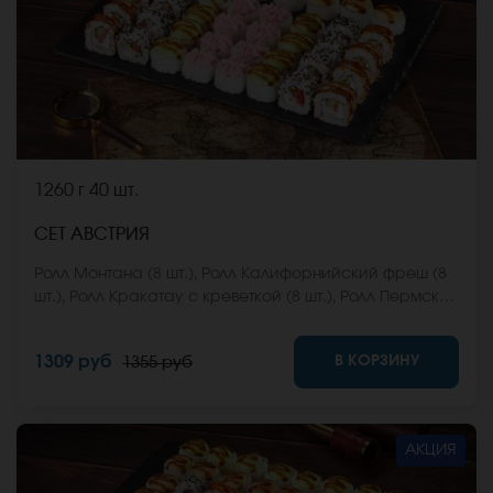
1260 г
40 шт.
СЕТ АВСТРИЯ
Ролл Монтана (8 шт.), Ролл Калифорнийский фреш (8
шт.), Ролл Кракатау с креветкой (8 шт.), Ролл Пермский
(8 шт.), Ролл Анапский (8 шт.). *Не забудьте заказать
имбирь, васаби и соевый соус. Они не входят в
В КОРЗИНУ
1309 руб
1355 руб
стоимость заказа. *Внешний вид блюда может
отличаться от фото на сайте.
АКЦИЯ