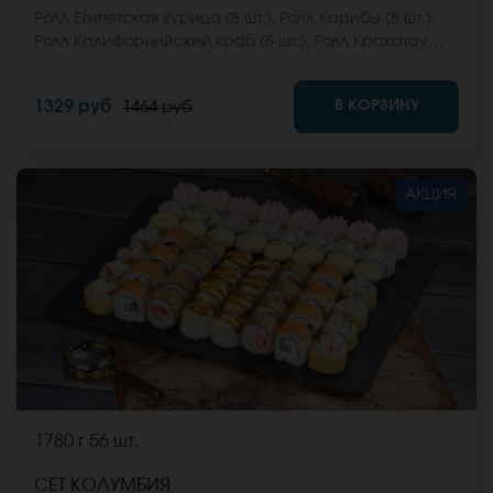
Ролл Египетская курица (8 шт.), Ролл Карибы (8 шт.),
Ролл Калифорнийский краб (8 шт.), Ролл Кракатау
фреш (8 шт.), Ролл Мальта с сыром (8 шт.), Ролл
Мальта микс (8 шт.) *Не забудьте заказать имбирь,
В КОРЗИНУ
1329 руб
1464 руб
васаби и соевый соус. Они не входят в стоимость
заказа. *Внешний вид блюда может отличаться от
фото на сайте.
АКЦИЯ
1780 г
56 шт.
СЕТ КОЛУМБИЯ