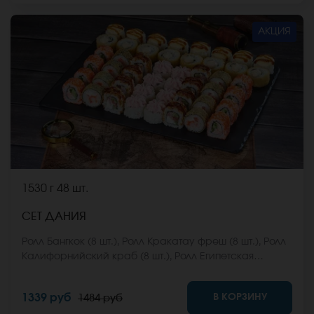
АКЦИЯ
1530 г
48 шт.
СЕТ ДАНИЯ
Ролл Бангкок (8 шт.), Ролл Кракатау фреш (8 шт.), Ролл
Калифорнийский краб (8 шт.), Ролл Египетская
курица (8 шт.), Ролл Кентукки хот (8 шт.), Ролл Монтана
(8 шт.) *Не забудьте заказать имбирь, васаби и
В КОРЗИНУ
1339 руб
1484 руб
соевый соус. Они не входят в стоимость заказа.