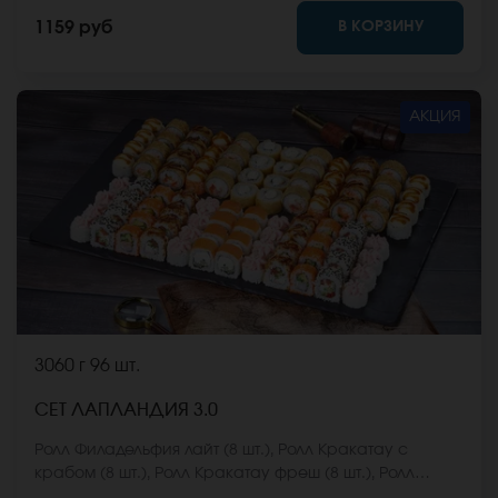
имбирь, васаби и соевый соус. Они не входят в
В КОРЗИНУ
1159 руб
стоимость заказа. *Внешний вид блюда может
отличаться от фото на сайте.
АКЦИЯ
3060 г
96 шт.
СЕТ ЛАПЛАНДИЯ 3.0
Ролл Филадельфия лайт (8 шт.), Ролл Кракатау с
крабом (8 шт.), Ролл Кракатау фреш (8 шт.), Ролл
Калифорнийский фреш (8 шт.), Ролл Калифорнийская