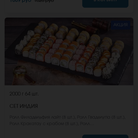
1009 руб
1026 руб
входят в стоимость заказа. *Внешний вид блюда
может отличаться от фото на сайте.
АКЦИЯ
2000 г
64 шт.
СЕТ ИНДИЯ
Ролл Филадельфия лайт (8 шт.), Ролл Гваделупа (8 шт.),
Ролл Кракатау с крабом (8 шт.), Ролл
Калифорнийская классика (8 шт.), Ролл Эрта Але (8
шт.), Ролл Калифорния хот (8 шт.), Ролл Охотский краб