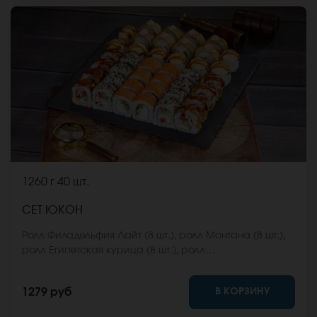
1260 г
40 шт.
СЕТ ЮКОН
Ролл Филадельфия Лайт (8 шт.), ролл Монтана (8 шт.),
ролл Египетская курица (8 шт.), ролл
Калифорнийский фреш (8 шт.), ролл Карибы (8 шт.)
*Не забудьте заказать имбирь, васаби и соевый
В КОРЗИНУ
1279 руб
соус. Они не входят в стоимость заказа. *Внешний
вид блюда может отличаться от фото на сайте.