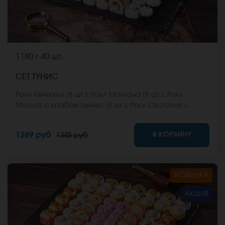
1180 г
40 шт.
СЕТ ТУНИС
Ролл Кентукки (8 шт.), Ролл Монтана (8 шт.), Ролл
Мальта с крабом (мини) (8 шт.), Ролл Охотский с
креветкой (8 шт.), Ролл Египетская курица (8 шт.) *Не
забудьте заказать имбирь, васаби и соевый соус.
В КОРЗИНУ
1289 руб
1345 руб
Они не входят в стоимость заказа. *Внешний вид
блюда может отличаться от фото на сайте.
НОВИНКА
АКЦИЯ