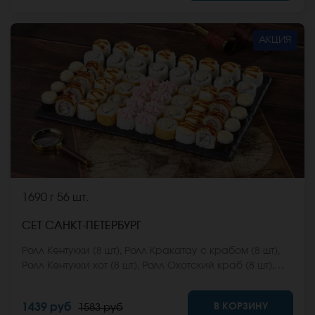
*Внешний вид блюда может отличаться от фото на
сайте.
АКЦИЯ
1690 г
56 шт.
СЕТ САНКТ-ПЕТЕРБУРГ
Ролл Кентукки (8 шт), Ролл Кракатау с крабом (8 шт),
Ролл Кентукки хот (8 шт), Ролл Охотский краб (8 шт),
Ролл Египетская курица (8 шт), Ролл Мальта с сыром
(8 шт), Ролл Монтана (8 шт) *Не забудьте заказать
В КОРЗИНУ
1439 руб
1583 руб
имбирь, васаби и соевый соус. Они не входят в