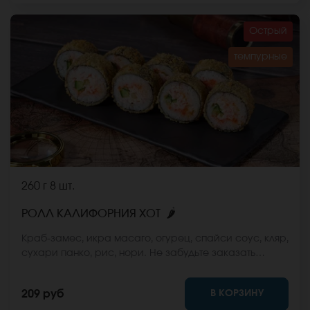
Острый
темпурные
260 г
8 шт.
🌶
РОЛЛ КАЛИФОРНИЯ ХОТ
Краб-замес, икра масаго, огурец, спайси соус, кляр,
сухари панко, рис, нори. Не забудьте заказать
имбирь, васаби и соевый соус. Они не входят в
стоимость заказа. *Внешний вид блюда может
В КОРЗИНУ
209 руб
отличаться от фото на сайте.