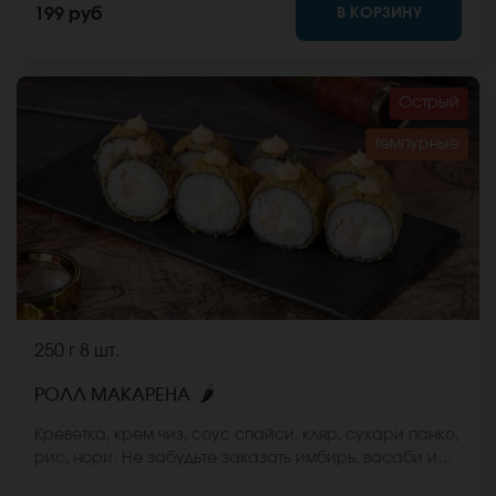
В КОРЗИНУ
199 руб
Острый
темпурные
250 г
8 шт.
🌶
РОЛЛ МАКАРЕНА
Креветка, крем чиз, соус спайси, кляр, сухари панко,
рис, нори. Не забудьте заказать имбирь, васаби и
соевый соус. Они не входят в стоимость заказа.