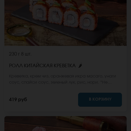
230 г
8 шт.
🌶
РОЛЛ КИТАЙСКАЯ КРЕВЕТКА
Креветка, крем чиз, оранжевая икра масаго, унаги
соус, спайси соус, зеленый лук, рис, нори. *Не
забудьте заказать имбирь, васаби и соевый соус.
Они не входят в стоимость заказа. *Внешний вид
В КОРЗИНУ
419 руб
блюда может отличаться от фото на сайте.