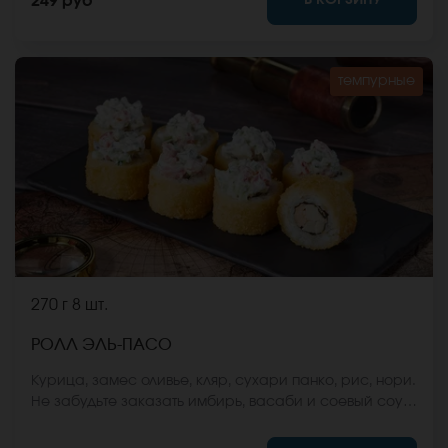
249 руб
сайте.
темпурные
270 г
8 шт.
РОЛЛ ЭЛЬ-ПАСО
Курица, замес оливье, кляр, сухари панко, рис, нори.
Не забудьте заказать имбирь, васаби и соевый соус.
Они не входят в стоимость заказа. *Внешний вид
блюда может отличаться от фото на сайте.