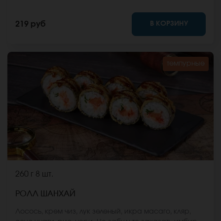
васаби и соевый соус. Они не входят в стоимость
заказа. *Внешний вид блюда может отличаться от
В КОРЗИНУ
219 руб
фото на сайте.
темпурные
260 г
8 шт.
РОЛЛ ШАНХАЙ
Лосось, крем чиз, лук зеленый, икра масаго, кляр,