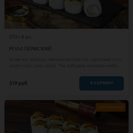
270 г
8 шт.
РОЛЛ ПЕРМСКИЙ
Крем чиз, курица, пекинская капуста, укропный соус,
унаги соус, рис, нори. *Не забудьте заказать имбирь,
васаби и соевый соус. Они не входят в стоимость
заказа. *Внешний вид блюда может отличаться от
В КОРЗИНУ
319 руб
фото на сайте.
запеченные