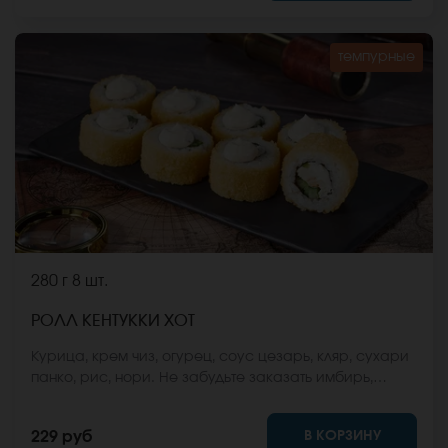
темпурные
280 г
8 шт.
РОЛЛ КЕНТУККИ ХОТ
Курица, крем чиз, огурец, соус цезарь, кляр, сухари
панко, рис, нори. Не забудьте заказать имбирь,
васаби и соевый соус. Они не входят в стоимость
заказа. *Внешний вид блюда может отличаться от
В КОРЗИНУ
229 руб
фото на сайте.