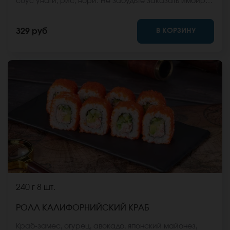
соус унаги, рис, нори. Не забудьте заказать имбирь,
васаби и соевый соус. Они не входят в стоимость
заказа. *Внешний вид блюда может отличаться от
В КОРЗИНУ
329 руб
фото на сайте.
240 г
8 шт.
РОЛЛ КАЛИФОРНИЙСКИЙ КРАБ
Краб-замес, огурец, авокадо, японский майонез,