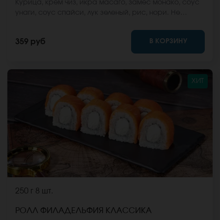
Курица, крем чиз, икра масаго, замес монако, соус
унаги, соус спайси, лук зеленый, рис, нори. Не
забудьте заказать имбирь, васаби и соевый соус.
Они не входят в стоимость заказа. *Внешний вид
В КОРЗИНУ
359 руб
блюда может отличаться от фото на сайте.
ХИТ
250 г
8 шт.
РОЛЛ ФИЛАДЕЛЬФИЯ КЛАССИКА