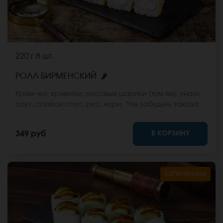
220 г
8 шт.
🌶
РОЛЛ БИРМЕНСКИЙ
Крем чиз, креветки, рисовые шарики (том ям), унаги
соус, спайси соус, рис, нори. *Не забудьте заказать
имбирь, васаби и соевый соус. Они не входят в
стоимость заказа. *Внешний вид блюда может
В КОРЗИНУ
349 руб
отличаться от фото на сайте.
запеченные