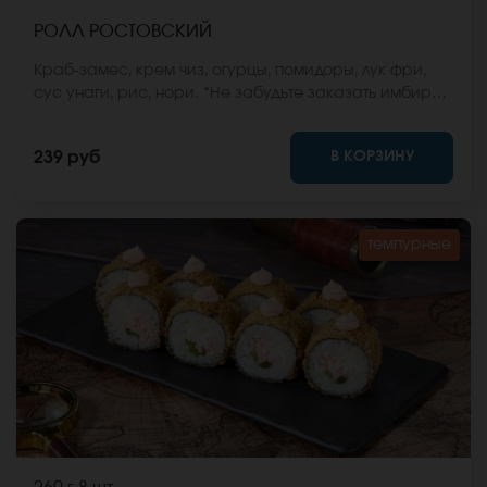
РОЛЛ РОСТОВСКИЙ
Краб-замес, крем чиз, огурцы, помидоры, лук фри,
сус унаги, рис, нори. *Не забудьте заказать имбирь,
васаби и соевый соус. Они не входят в стоимость
заказа. *Внешний вид блюда может отличаться от
В КОРЗИНУ
239 руб
фото на сайте.
темпурные