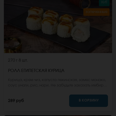
ХИТ
запеченные
270 г
8 шт.
РОЛЛ ЕГИПЕТСКАЯ КУРИЦА
Курица, крем чиз, капуста пекинская, замес монако,
соус унаги, рис, нори. Не забудьте заказать имбирь,
васаби и соевый соус. Они не входят в стоимость
заказа. *Внешний вид блюда может отличаться от
В КОРЗИНУ
289 руб
фото на сайте.