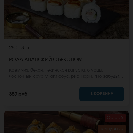
280 г
8 шт.
РОЛЛ АНАПСКИЙ С БЕКОНОМ
Крем чиз, бекон, пекинская капуста, огурцы,
чесночный соус, унаги соус, рис, нори. *Не забудьте
заказать имбирь, васаби и соевый соус. Они не
входят в стоимость заказа. *Внешний вид блюда
В КОРЗИНУ
359 руб
может отличаться от фото на сайте.
Острый
темпурные