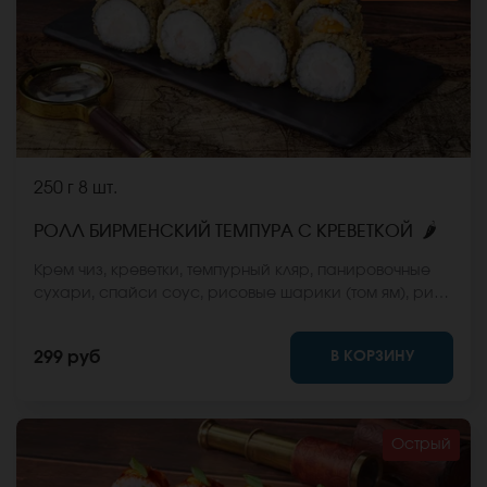
250 г
8 шт.
🌶
РОЛЛ БИРМЕНСКИЙ ТЕМПУРА С КРЕВЕТКОЙ
Крем чиз, креветки, темпурный кляр, панировочные
сухари, спайси соус, рисовые шарики (том ям), рис,
нори. *Не забудьте заказать имбирь, васаби и
соевый соус. Они не входят в стоимость заказа.
В КОРЗИНУ
299 руб
*Внешний вид блюда может отличаться от фото на
сайте.
Острый