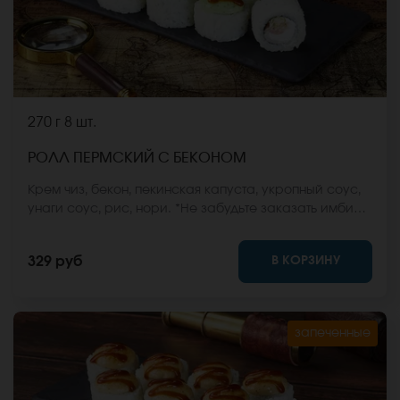
270 г
8 шт.
РОЛЛ ПЕРМСКИЙ С БЕКОНОМ
Крем чиз, бекон, пекинская капуста, укропный соус,
унаги соус, рис, нори. *Не забудьте заказать имбирь,
васаби и соевый соус. Они не входят в стоимость
заказа. *Внешний вид блюда может отличаться от
В КОРЗИНУ
329 руб
фото на сайте.
запеченные