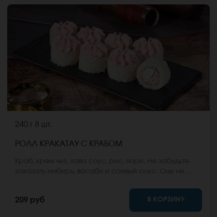
240 г
8 шт.
РОЛЛ КРАКАТАУ С КРАБОМ
Краб, крем чиз, лава соус, рис, нори. Не забудьте
заказать имбирь, васаби и соевый соус. Они не
входят в стоимость заказа. *Внешний вид блюда
может отличаться от фото на сайте.
В КОРЗИНУ
209 руб