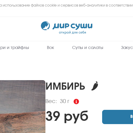
а использование файлов cookie и сервисов веб-аналитики в соответствии
Пищевая
Мир
Суши
ценность
:
-
заказать
30
Вес, г
вкусные
роллы,
0.3
Белки, г
суши,
сеты
ри и трайфлы
Вок
Супы и салаты
Закус
3.3
Углеводы,
на
г
дом
и
в
15
Ккал
офис
в
Адлере
ИМБИРЬ
🌶
Вес:
30 г
39 руб