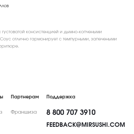
ллов
с густоватой консистенцией и дымно-копчеными
 Соус отлично гармонирует с темпурными, запечеными
фритюре.
ны
Партнерам
Поддержка
8 800 707 3910
з
Франшиза
FEEDBACK@MIRSUSHI.COM