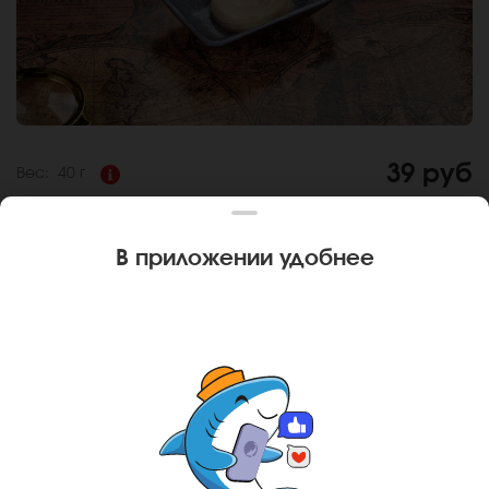
39 руб
Вес:
40 г
СОУС ЦЕЗАРЬ
В приложении удобнее
Состав:
Соус на основе майонеза, чеснока, соуса
терияки, укропа - отлично подходит для салатов, роллов и
суши.
За покупку вам будет начислено
3
баллов
Карта доставки
Ваш город
Адлер
?
Главная
Дополнительно
Соус Цезарь