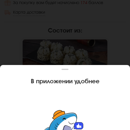
За покупку вам будет начислено
174
баллов
Карта доставки
Состоит из
:
В приложении удобнее
260 г
8 шт.
РОЛЛ ЭРТА АЛЕ
Курица, огурец, японский майонез,
крем чиз, кунжут, рис, нори. Не
забудьте заказать имбирь, васаби и
соевый соус. Они не входят в