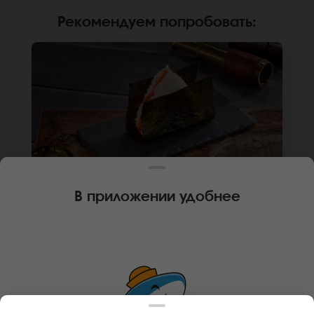
Рекомендуем попробовать
:
В приложении удобнее
120 г
1 шт.
ОНИГИРИ С КРАБОМ
Замес краб-микс, соус японский майонез,
икра масаго, нори, рис. Не забудьте
заказать имбирь, васаби и соевый соус.
Они не входят в стоимость заказа. *Внешний