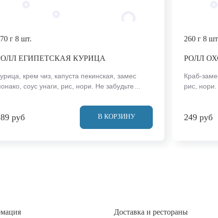
70 г
8 шт.
260 г
8 шт
РОЛЛ ЕГИПЕТСКАЯ КУРИЦА
РОЛЛ ОХ
урица, крем чиз, капуста пекинская, замес
Краб-замес
онако, соус унаги, рис, нори. Не забудьте
рис, нори.
аказать имбирь, васаби и соевый соус. Они не
и соевый с
ходят в стоимость заказа. *Внешний вид блюда
заказа. *
289 руб
249 руб
ожет отличаться от фото на сайте.
от фото на
В КОРЗИНУ
рмация
Доставка и рестораны