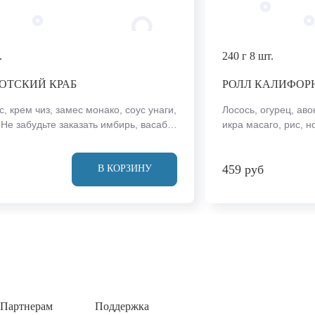
.
240 г
8 шт.
ОТСКИЙ КРАБ
РОЛЛ КАЛИФОР
, крем чиз, замес монако, соус унаги,
Лосось, огурец, ав
 Не забудьте заказать имбирь, васаби
икра масаго, рис, н
оус. Они не входят в стоимость
имбирь, васаби и с
Внешний вид блюда может отличаться
стоимость заказа. 
459 руб
 сайте.
отличаться от фото 
В КОРЗИНУ
Партнерам
Поддержка