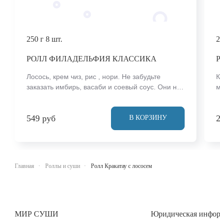
250 г
8 шт.
2
РОЛЛ ФИЛАДЕЛЬФИЯ КЛАССИКА
Лосось, крем чиз, рис , нори. Не забудьте
К
заказать имбирь, васаби и соевый соус. Они не
м
входят в стоимость заказа. *Внешний вид блюда
з
может отличаться от фото на сайте.
в
549 руб
м
В КОРЗИНУ
Главная
Роллы и суши
Ролл Кракатау с лососем
МИР СУШИ
Юридическая инфо