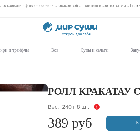
пользование файлов cookie и сервисов веб-аналитики в соответствии с
Полит
Пищевая
Мир
Суши
ценность
:
-
заказать
240
Вес, г
вкусные
роллы,
11.9
Жиры, г
суши,
сеты
ири и трайфлы
Вок
Супы и салаты
Заку
5.6
Белки, г
на
дом
31
и
Углеводы,
в
г
офис
в
255.9
Ккал
Адлере
РОЛЛ КРАКАТАУ 
Вес:
240 г
8 шт.
389 руб
В