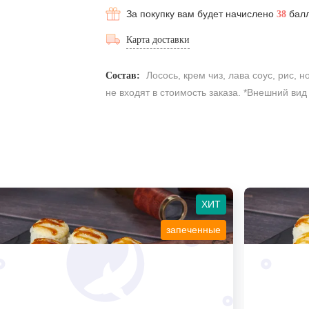
За покупку вам будет начислено
бал
38
Карта доставки
Лосось, крем чиз, лава соус, рис, 
Состав:
не входят в стоимость заказа. *Внешний вид
ХИТ
запеченные