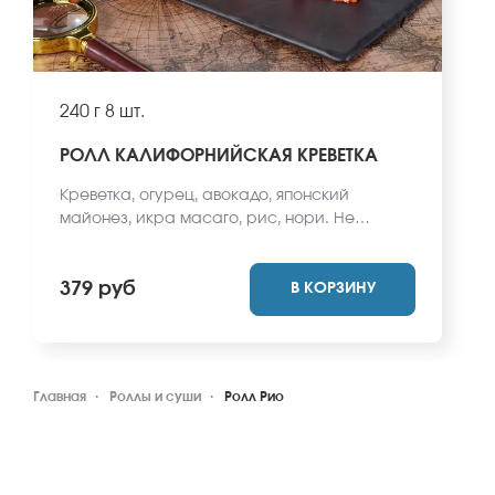
240 г
8 шт.
РОЛЛ КАЛИФОРНИЙСКАЯ КРЕВЕТКА
Креветка, огурец, авокадо, японский
майонез, икра масаго, рис, нори. Не
забудьте заказать имбирь, васаби и соевый
соус. Они не входят в стоимость заказа.
379 руб
В КОРЗИНУ
*Внешний вид блюда может отличаться от
фото на сайте.
Главная
Роллы и суши
Ролл Рио