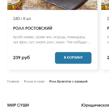
240 г
8 шт.
2
РОЛЛ РОСТОВСКИЙ
Краб-замес, крем чиз, огурцы, помидоры,
К
лук фри, сус унаги, рис, нори. *Не забудьте
о
заказать имбирь, васаби и соевый соус.
н
Они не входят в стоимость заказа. *Внешний
и
239 руб
В КОРЗИНУ
вид блюда может отличаться от фото на
з
сайте.
о
Главная
Роллы и суши
Ролл Кракатау с курицей
МИР СУШИ
Юридическая