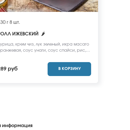
30 г
8 шт.
🌶
РОЛЛ ИЖЕВСКИЙ
урица, крем чиз, лук зеленый, икра масаго
ранжевая, соус унаги, соус спайси, рис,
ори. *Не забудьте заказать имбирь, васаби
 соевый соус. Они не входят в стоимость
289 руб
В КОРЗИНУ
аказа. *Внешний вид блюда может
тличаться от фото на сайте.
 информация