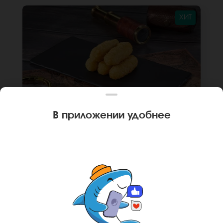
ХИТ
В приложении удобнее
110 г
5 шт.
СЫРНЫЕ ПАЛОЧКИ
Сырные палочки. *Внешний вид блюда может
отличаться от фото на сайте.
В КОРЗИНУ
199 руб
Ваш город
Адлер
?