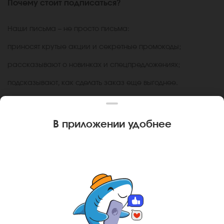
Почему стоит подписаться?
Наши письма – не просто письма:
приносят крутые акции и секретные промокоды;
рассказывают о новинках и спецпредложениях;
подсказывают, как сделать заказ еще выгоднее.
Так что не откладывай, ведь с Миром Суши всегда
найдётся повод для заказа ;)
В приложении удобнее
* Акция действует один раз на один номер телефона и
только для новых подписчиков. Не суммируется с другими
скидками и бонусами. Не является публичной офертой.
Приятного аппетита!
Ваш город
Адлер
?