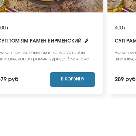
00 г
400 г
🌶
СУП ТОМ ЯМ РАМЕН БИРМЕНСКИЙ
СУП РА
ульон том ям, пекинская капуста, грибы
Бульон ми
иитаке, лапша рамен, курица, блин томаго,
шиитаке, 
еленый лук. *Внешний вид блюда может
*Внешний 
тличаться от фото на сайте.
фото на с
379 руб
289 руб
В КОРЗИНУ