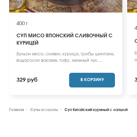
400 г
4
СУП МИСО ЯПОНСКИЙ СЛИВОЧНЫЙ С
КУРИЦЕЙ
Б
Бульон мисо, сливки, курица, грибы шиитаке,
ш
водоросли вакаме, тофу, зеленый лук.
з
*Внешний вид блюда может отличаться от
о
фото на сайте.
329 руб
В КОРЗИНУ
Главная
Супы и салаты
Суп Китайский куриный с лапшой