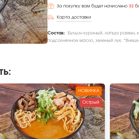
За покупку вам будет начислено
32
б
Карта доставки
Состав:
Бульон куриный, лапша рамен, к
подсолнечное масло, зеленый лук. *Внешн
ть
:
НОВИНКА
Острый