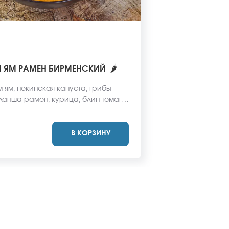
🌶
М ЯМ РАМЕН БИРМЕНСКИЙ
м ям, пекинская капуста, грибы
лапша рамен, курица, блин томаго,
ук. *Внешний вид блюда может
я от фото на сайте.
В КОРЗИНУ