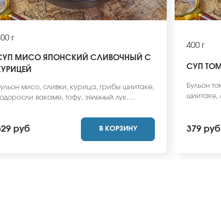
00 г
400 г
СУП МИСО ЯПОНСКИЙ СЛИВОЧНЫЙ С
СУП ТО
КУРИЦЕЙ
Бульон то
ульон мисо, сливки, курица, грибы шиитаке,
шиитаке, 
одоросли вакаме, тофу, зеленый лук.
зеленый л
Внешний вид блюда может отличаться от
отличатьс
ото на сайте.
329 руб
379 руб
В КОРЗИНУ