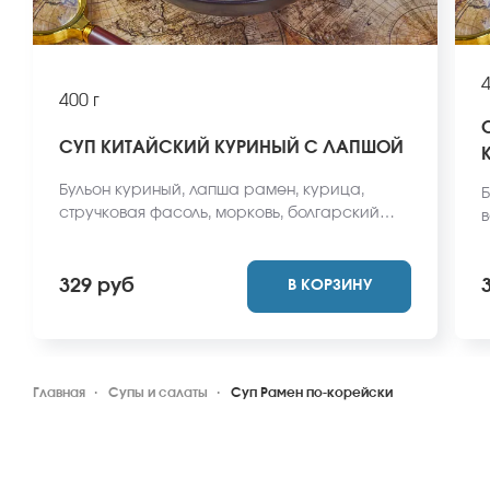
4
400 г
СУП КИТАЙСКИЙ КУРИНЫЙ С ЛАПШОЙ
Бульон куриный, лапша рамен, курица,
Б
стручковая фасоль, морковь, болгарский
в
перец, подсолнечное масло, зеленый лук.
*
*Внешний вид блюда может отличаться от
ф
фото на сайте.
329 руб
В КОРЗИНУ
Главная
Супы и салаты
Суп Рамен по-корейски