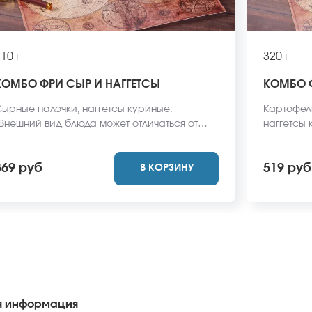
10 г
320 г
КОМБО ФРИ СЫР И НАГГЕТСЫ
КОМБО 
ырные палочки, наггетсы куриные.
Картофел
Внешний вид блюда может отличаться от
наггетсы
ото на сайте.
может отл
369 руб
519 руб
В КОРЗИНУ
 информация