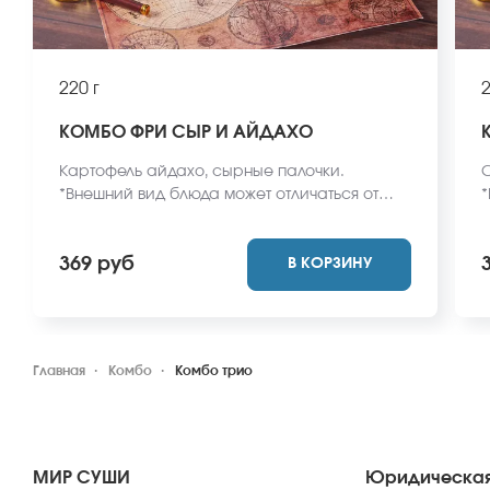
220 г
2
КОМБО ФРИ СЫР И АЙДАХО
Картофель айдахо, сырные палочки.
С
*Внешний вид блюда может отличаться от
*
фото на сайте.
ф
369 руб
В КОРЗИНУ
Главная
Комбо
Комбо трио
МИР СУШИ
Юридическая