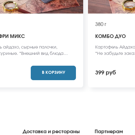
380 г
ФРИ МИКС
КОМБО ДУО
ь айдахо, сырные палочки,
Картофель Айдахо,
 куриные. *Внешний вид блюда
*Не забудьте зака
ичаться от фото на сайте.
соевый соус. Они 
заказа. *Внешний
399 руб
В КОРЗИНУ
отличаться от фото
Доставка и рестораны
Партнерам