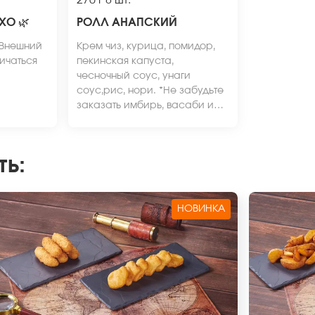
270 г
8 шт.
АХО
🌿
РОЛЛ АНАПСКИЙ
*Внешний
Крем чиз, курица, помидор,
ичаться
пекинская капуста,
чесночный соус, унаги
соус,рис, нори. *Не забудьте
заказать имбирь, васаби и
соевый соус. Они не входят в
стоимость заказа. *Внешний
вид блюда может отличаться
ть
:
от фото на сайте.
НОВИНКА