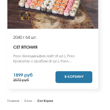
2040 г
64 шт.
СЕТ ЯПОНИЯ
Ролл Филадельфия лайт (8 шт.), Ролл
Кракатау с крабом (8 шт.), Ролл
Калифорнийский краб (8 шт.), Ролл Кентукки
(8 шт.), Ролл Эрта Але (8 шт.), Ролл Сочинский
1899 руб
В КОРЗИНУ
(8 шт.), Ролл Ангарский (8 шт.), Ролл Волжский
2072 руб
(8 шт.). *Не забудьте заказать имбирь,
васаби и соевый соус. Они не входят в
стоимость заказа. *Внешний вид блюда
может отличаться от фото на сайте.
Главная
Сеты
Сет Корея