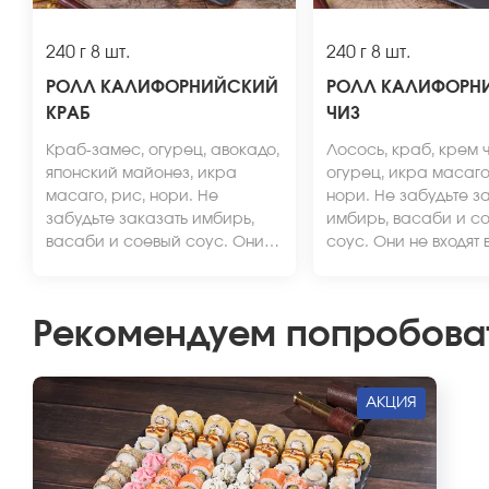
240 г
8 шт.
240 г
8 шт.
РОЛЛ КАЛИФОРНИЙСКИЙ
РОЛЛ КАЛИФОРН
КРАБ
ЧИЗ
Краб-замес, огурец, авокадо,
Лосось, краб, крем ч
японский майонез, икра
огурец, икра масаго
масаго, рис, нори. Не
нори. Не забудьте з
забудьте заказать имбирь,
имбирь, васаби и с
васаби и соевый соус. Они
соус. Они не входят 
не входят в стоимость заказа.
стоимость заказа. *
*Внешний вид блюда может
вид блюда может отл
отличаться от фото на сайте.
от фото на сайте.
Рекомендуем попробова
АКЦИЯ