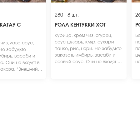
280 г
8 шт.
26
КАТАУ С
РОЛЛ КЕНТУККИ ХОТ
Р
Курица, крем чиз, огурец,
Бе
соус цезарь, кляр, сухари
п
чиз, лава соус,
панко, рис, нори. Не забудьте
п
 Не забудьте
заказать имбирь, васаби и
це
мбирь, васаби и
соевый соус. Они не входят в
но
. Они не входят в
стоимость заказа. *Внешний
и
заказа. *Внешний
вид блюда может отличаться
со
может отличаться
от фото на сайте.
с
сайте.
в
от