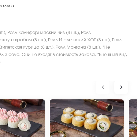
баллов
), Ролл Калифорнийский чиз (8 шт.), Ролл
ау с крабом (8 шт.), Ролл Итальянский ХОТ (8 шт.), Ролл
л Египетская курица (8 шт.), Ролл Монтана (8 шт.). *Не
ый соус. Они не входят в стоимость заказа. *Внешний вид
.