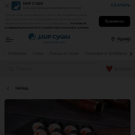
Пищевая
МИР СУШИ
СКАЧАТЬ
Сеть ресторанов паназиатской кухни
ценность
:
Продолжая пользоваться сайтом, вы подтверждаете
Вес,
Жиры,
свое согласие на использование файлов cookie и
Принимаю
сервисов веб-аналитики в соответствии с
Политикой
г
г
конфиденциальности и защиты персональных данных
.
Мир
130
0.69
Суши
-
Адлер
Белки,
Углеводы,
заказать
г
г
вкусные
роллы,
8.6
39
Новинки
Сеты
Роллы и суши
Онигири и трайфлы
суши,
сеты
Ккал
на
дом
Бонусы
192.5
и
в
офис
в
НАЗАД
Адлере