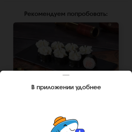
Рекомендуем попробовать
:
В приложении удобнее
160 г
8 шт.
РОЛЛ МАЛЬТА С КРАБОМ (МИНИ)
Краб-замес, крем чиз, рис, нори. Не
забудьте заказать имбирь, васаби и соевый
соус. Они не входят в стоимость заказа.