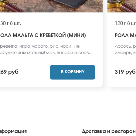
30 г
8 шт.
120 г
8 шт
РОЛЛ МАЛЬТА С КРЕВЕТКОЙ (МИНИ)
РОЛЛ М
реветка, икра масаго, рис, нори. Не
Лосось, р
абудьте заказать имбирь, васаби и соевый
имбирь, 
оус. Они не входят в стоимость заказа.
входят в 
Внешний вид блюда может отличаться от
блюда мож
269 руб
319 руб
В КОРЗИНУ
ото на сайте.
нформация
Доставка и рестора