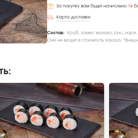
За покупку вам будет начислено
16
б
Карта доставки
Состав:
Краб, замес монако, рис, нори.
Они не входят в стоимость заказа. *Внеш
ть
: