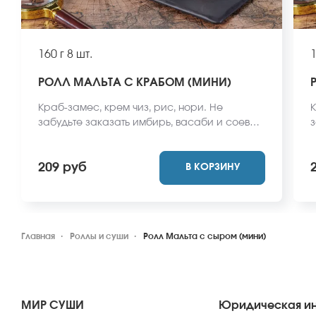
160 г
8 шт.
1
РОЛЛ МАЛЬТА С КРАБОМ (МИНИ)
Краб-замес, крем чиз, рис, нори. Не
К
забудьте заказать имбирь, васаби и соевый
з
соус. Они не входят в стоимость заказа.
с
*Внешний вид блюда может отличаться от
*
209 руб
В КОРЗИНУ
фото на сайте.
ф
Главная
Роллы и суши
Ролл Мальта с сыром (мини)
МИР СУШИ
Юридическая и