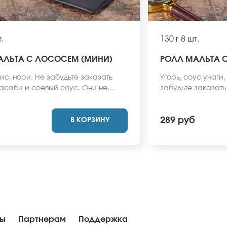
.
130 г
8 шт.
АЛЬТА С ЛОСОСЕМ (МИНИ)
РОЛЛ МАЛЬТА С
ис, нори. Не забудьте заказать
Угорь, соус унаги,
васаби и соевый соус. Они не
забудьте заказат
стоимость заказа. *Внешний вид
соус. Они не входя
ет отличаться от фото на сайте.
*Внешний вид блюд
289 руб
В КОРЗИНУ
фото на сайте.
ны
Партнерам
Поддержка