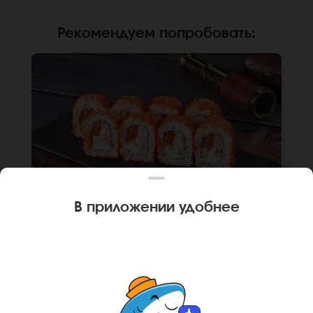
Рекомендуем попробовать
:
В приложении удобнее
240 г
8 шт.
РОЛЛ КАЛИФОРНИЙСКИЙ ЧИЗ
Лосось, краб, крем чиз, огурец, икра масаго,
рис, нори. Не забудьте заказать имбирь,
васаби и соевый соус. Они не входят в