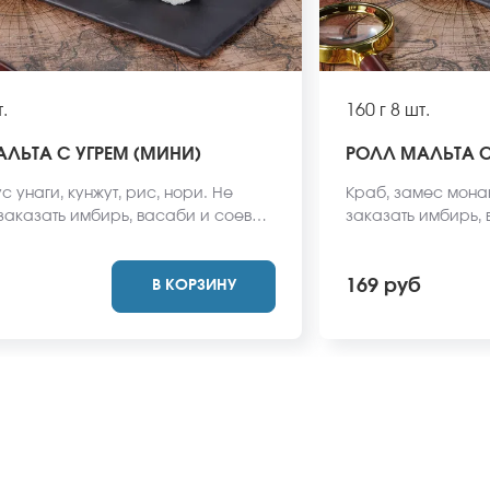
.
160 г
8 шт.
ЛЬТА С УГРЕМ (МИНИ)
РОЛЛ МАЛЬТА 
ус унаги, кунжут, рис, нори. Не
Краб, замес монак
 заказать имбирь, васаби и соевый
заказать имбирь, 
 не входят в стоимость заказа.
Они не входят в с
вид блюда может отличаться от
вид блюда может о
169 руб
В КОРЗИНУ
айте.
сайте.