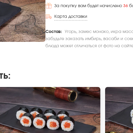
За покупку вам будет начислено
36
б
Карта доставки
Состав:
Угорь, замес монако, икра масаг
забудьте заказать имбирь, васаби и соев
блюда может отличаться от фото на сайте
ть
: