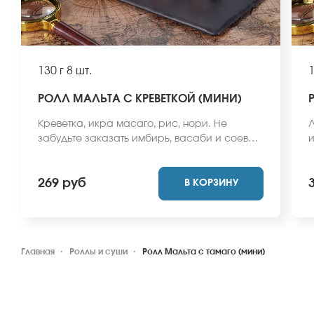
130 г
8 шт.
1
РОЛЛ МАЛЬТА С КРЕВЕТКОЙ (МИНИ)
Креветка, икра масаго, рис, нори. Не
Л
забудьте заказать имбирь, васаби и соевый
и
соус. Они не входят в стоимость заказа.
в
*Внешний вид блюда может отличаться от
б
269 руб
В КОРЗИНУ
фото на сайте.
Главная
Роллы и суши
Ролл Мальта с тамаго (мини)