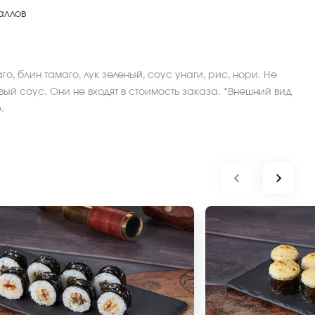
аллов
о, блин тамаго, лук зеленый, соус унаги, рис, нори. Не
ый соус. Они не входят в стоимость заказа. *Внешний вид
.