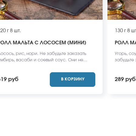
20 г
8 шт.
130 г
8 шт
РОЛЛ МАЛЬТА С ЛОСОСЕМ (МИНИ)
РОЛЛ МА
осось, рис, нори. Не забудьте заказать
Угорь, со
мбирь, васаби и соевый соус. Они не
забудьте
ходят в стоимость заказа. *Внешний вид
соус. Они
люда может отличаться от фото на сайте.
*Внешний 
319 руб
289 руб
В КОРЗИНУ
фото на с